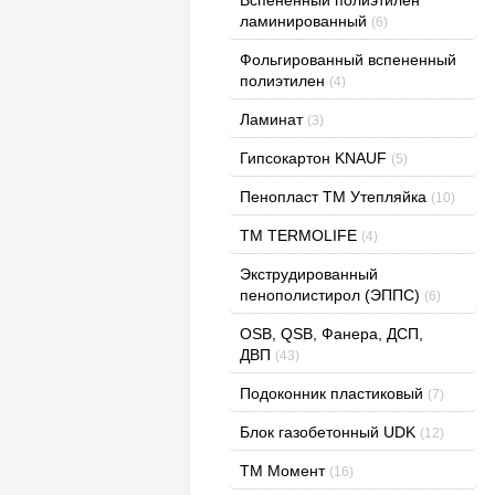
ламинированный
(6)
Фольгированный вспененный
полиэтилен
(4)
Ламинат
(3)
Гипсокартон KNAUF
(5)
Пенопласт ТМ Утепляйка
(10)
TM TERMOLIFE
(4)
Экструдированный
пенополистирол (ЭППС)
(6)
OSB, QSB, Фанера, ДСП,
ДВП
(43)
Подоконник пластиковый
(7)
Блок газобетонный UDK
(12)
ТМ Момент
(16)