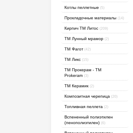
Котлы пеллетные
(5)
Прокладочные материалы
(14)
Кирпич ТМ Литос
(209)
ТМ Лунный мрамор
(2)
ТМ Фагот
(42)
ТМ Ликс
(15)
TM Прокерам - ТМ
Prokeram
(3)
ТМ Керамик
(2)
Композитная черепица
(20)
Топливная пеллета
(2)
Вспененный полиэтилен
(пенополиэтилен)
(6)
Вспененный полиэтилен