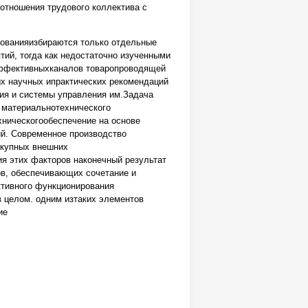
 отношения трудового коллектива с
дованияизбираются только отдельные
ий, тогда как недостаточно изученными
 эффективныхканалов товаропроводящей
ых научных ипрактических рекомендаций
ия и системы управления им.Задача
 материальнотехнического
ническогообеспечение на основе
ий. Современное производство
окупных внешних
я этих факторов наконечный результат
в, обеспечивающих сочетание и
ктивного функционирования
 целом. одним изтаких элементов
ие