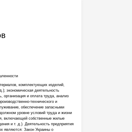
ов
шленности
атериалов, комплектующих изделий,
д.); экономическая деятельность
, организация и оплата труда, анализ
производственно-технического и
служивание, обеспечение запасными
а должном уровне условий труда и жизни
ия, включающей собственные жилые
ния и т. д.). Деятельность предприятия
х являются: Закон Украины о