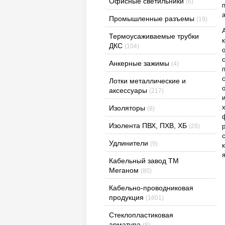
Офисные светильники
(6)
Промышленные разъемы
(19)
Термоусаживаемые трубки
ДКС
(104)
Анкерные зажимы
(4)
Лотки металлические и
аксессуары
(217)
Изоляторы
(8)
Изолента ПВХ, ПХВ, ХБ
(28)
Удлинители
(9)
Кабельный завод ТМ
Меганом
(80)
Кабельно-проводниковая
продукция
(1601)
Стеклопластиковая
арматура
(8)