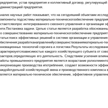
предприятии, устав предприятия и коллективный договор, регулирующий
администрацией предприятия.
Анализ научных работ показывает, что на сегодняшний объектами иссле
компоненты подсистемы материально-техническогообеспечение предприят
остаютсявопрос интегрированного сквозного управления и организации
сети.Постановка задачи. Целью статьи является разработка обоснованн
по совершенствованию материально-техническогообеспечение предприят
статьи:поиск эффективных решений в системе организации и управления
обеспечения;разработканаправленийусовершенствованияматериально-тех
инновационных технологий сорсинга и логистики.Результаты исследован
характеризуетсязависимостью каждого хозяйствующего субъекта от сов
факторов,определяющих его деятельность. Следствием усиления влияни
работы промышленного предприятия является возрастание ролиэлементо
синхронизацию производства ипотребления, создают возможности эффе
каждойотдельной хозяйствующей звена и производственного комплекса в
является материально-техническое обеспечение, эффективное управлен