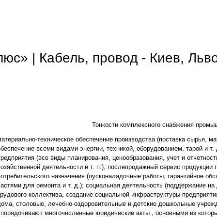
с» | Кабель, провод - Киев, Льв
Тонкости комплексного снабжения промы
материально-техническое обеспечение производства (поставка сырья, м
обеспечение всеми видами энергии, техникой, оборудованием, тарой и т. 
предприятия (все виды планирования, ценообразования, учет и отчетность
хозяйственной деятельности и т. п.); послепродажный сервис продукции 
потребительского назначения (пусконаладочные работы, гарантийное об
частями для ремонта и т. д.); социальная деятельность (поддержание н
трудового коллектива, создание социальной инфраструктуры предприят
дома, столовые, лечебно-оздоровительные и детские дошкольные учрежде
упорядочивают многочисленные юридические акты , основными из которы