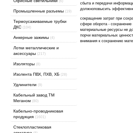
Офисные светильники
(6)
сбыта и передачи информаци
должноповысить эффективно
Промышленные разъемы
(19)
сокращение затрат при сохр
Термоусаживаемые трубки
сфере оборота - сохранение 
ДКС
(104)
материальные ресурсы не до
порчи материальных ценност
Анкерные зажимы
(4)
внимания к сохранению мате
Лотки металлические и
аксессуары
(217)
Изоляторы
(8)
Изолента ПВХ, ПХВ, ХБ
(28)
Удлинители
(9)
Кабельный завод ТМ
Меганом
(80)
Кабельно-проводниковая
продукция
(1601)
Стеклопластиковая
арматура
(8)