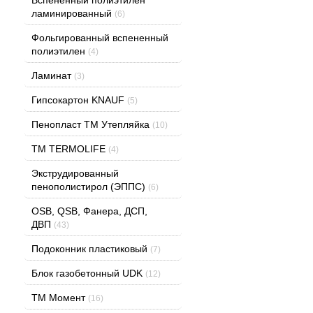
ламинированный
(6)
Фольгированный вспененный
полиэтилен
(4)
Ламинат
(3)
Гипсокартон KNAUF
(5)
Пенопласт ТМ Утепляйка
(10)
TM TERMOLIFE
(4)
Экструдированный
пенополистирол (ЭППС)
(6)
OSB, QSB, Фанера, ДСП,
ДВП
(43)
Подоконник пластиковый
(7)
Блок газобетонный UDK
(12)
ТМ Момент
(16)