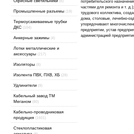
Офисные светильники
(6)
потребительского назначени
частями для ремонта и т. д.
Промышленные разъемы
(19)
трудового коллектива, соз
дома, столовые, лечебно-оз
Термоусаживаемые трубки
упорядочивают многочисленн
ДКС
(104)
предприятии, устав предпри
администрацией предприяти
Анкерные зажимы
(4)
Лотки металлические и
аксессуары
(217)
Изоляторы
(8)
Изолента ПВХ, ПХВ, ХБ
(28)
Удлинители
(9)
Кабельный завод ТМ
Меганом
(80)
Кабельно-проводниковая
продукция
(1601)
Стеклопластиковая
арматура
(8)