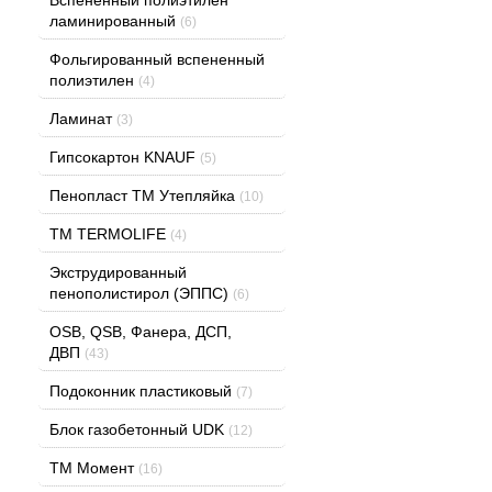
ламинированный
(6)
Фольгированный вспененный
полиэтилен
(4)
Ламинат
(3)
Гипсокартон KNAUF
(5)
Пенопласт ТМ Утепляйка
(10)
TM TERMOLIFE
(4)
Экструдированный
пенополистирол (ЭППС)
(6)
OSB, QSB, Фанера, ДСП,
ДВП
(43)
Подоконник пластиковый
(7)
Блок газобетонный UDK
(12)
ТМ Момент
(16)