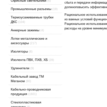
Офисные светильники
(6)
сбыта и передачи информаци
должноповысить эффективно
Промышленные разъемы
(19)
Рациональное использование
Термоусаживаемые трубки
из важных условий функцион
ДКС
(104)
Рациональное использование
расходы на уровне минимума
Анкерные зажимы
(4)
Лотки металлические и
аксессуары
(217)
Изоляторы
(8)
Изолента ПВХ, ПХВ, ХБ
(28)
Удлинители
(9)
Кабельный завод ТМ
Меганом
(80)
Кабельно-проводниковая
продукция
(1601)
Стеклопластиковая
арматура
(8)