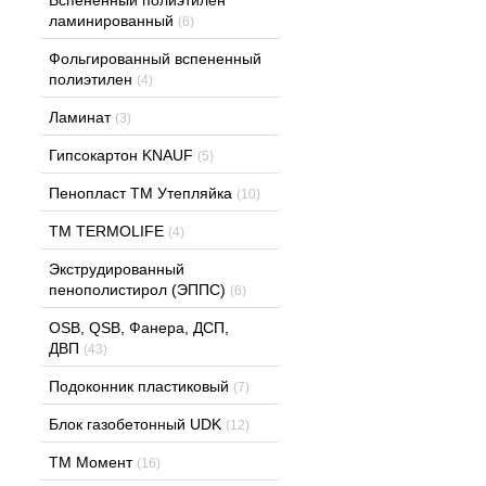
ламинированный
(6)
Фольгированный вспененный
полиэтилен
(4)
Ламинат
(3)
Гипсокартон KNAUF
(5)
Пенопласт ТМ Утепляйка
(10)
TM TERMOLIFE
(4)
Экструдированный
пенополистирол (ЭППС)
(6)
OSB, QSB, Фанера, ДСП,
ДВП
(43)
Подоконник пластиковый
(7)
Блок газобетонный UDK
(12)
ТМ Момент
(16)