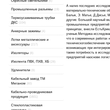
Офисные светильники
(6)
А нализ последних исследо
Промышленные разъемы
(19)
материально-техническим об
Балык, Э. Матье, Д.Дисье, М
Термоусаживаемые трубки
другие. Большой научный в
ДКС
(104)
промышленных предприятий в
принципах, внесли ЕстьКрика
Анкерные зажимы
(4)
ученые.Методика исследован
что в современных работах 
Лотки металлические и
техническогообеспечение пр
аксессуары
(217)
возникающих при интегриро
также потребность в исслед
Изоляторы
(8)
предприятий наоснове логист
Изолента ПВХ, ПХВ, ХБ
(28)
Удлинители
(9)
Кабельный завод ТМ
Меганом
(80)
Кабельно-проводниковая
продукция
(1601)
Стеклопластиковая
арматура
(8)