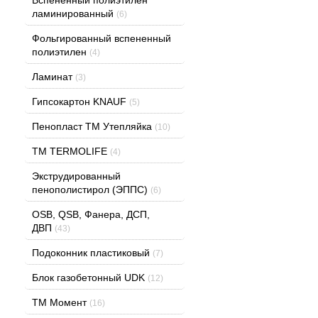
ламинированный
(6)
Фольгированный вспененный
полиэтилен
(4)
Ламинат
(3)
Гипсокартон KNAUF
(5)
Пенопласт ТМ Утепляйка
(10)
TM TERMOLIFE
(4)
Экструдированный
пенополистирол (ЭППС)
(6)
OSB, QSB, Фанера, ДСП,
ДВП
(43)
Подоконник пластиковый
(7)
Блок газобетонный UDK
(12)
ТМ Момент
(16)