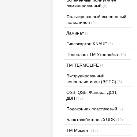
ламинированный
(6)
Фольгированный вспененный
полиэтилен
(4)
Ламинат
(3)
Гипсокартон KNAUF
(5)
Пенопласт ТМ Утепляйка
(10)
TM TERMOLIFE
(4)
Экструдированный
пенополистирол (ЭППС)
(6)
OSB, QSB, Фанера, ДСП,
ДВП
(43)
Подоконник пластиковый
(7)
Блок газобетонный UDK
(12)
ТМ Момент
(16)