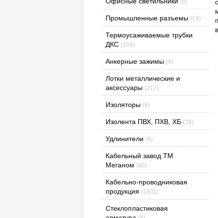
Офисные светильники
(6)
Промышленные разъемы
(19)
Термоусаживаемые трубки
ДКС
(104)
Анкерные зажимы
(4)
Лотки металлические и
аксессуары
(217)
Изоляторы
(8)
Изолента ПВХ, ПХВ, ХБ
(28)
Удлинители
(9)
Кабельный завод ТМ
Меганом
(80)
Кабельно-проводниковая
продукция
(1601)
Стеклопластиковая
арматура
(8)