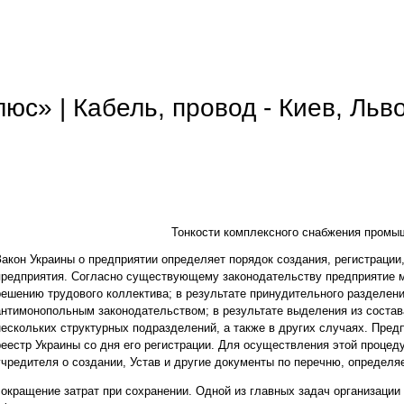
с» | Кабель, провод - Киев, Льв
Тонкости комплексного снабжения промы
Закон Украины о предприятии определяет порядок создания, регистрации
предприятия. Согласно существующему законодательству предприятие м
решению трудового коллектива; в результате принудительного разделени
антимонопольным законодательством; в результате выделения из соста
нескольких структурных подразделений, а также в других случаях. Пред
реестр Украины со дня его регистрации. Для осуществления этой проце
учредителя о создании, Устав и другие документы по перечню, определ
сокращение затрат при сохранении. Одной из главных задач организации