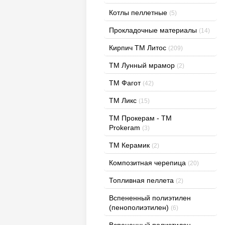
Котлы пеллетные
(5)
Прокладочные материалы
(14)
Кирпич ТМ Литос
(209)
ТМ Лунный мрамор
(2)
ТМ Фагот
(42)
ТМ Ликс
(15)
TM Прокерам - ТМ
Prokeram
(3)
ТМ Керамик
(2)
Композитная черепица
(20)
Топливная пеллета
(2)
Вспененный полиэтилен
(пенополиэтилен)
(6)
Вспененный полиэтилен